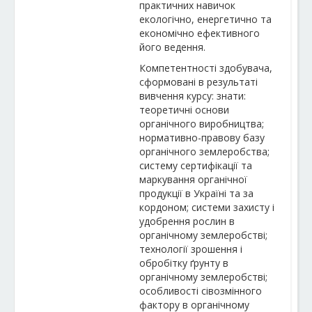
практичних навичок
екологічно, енергетично та
економічно ефективного
його ведення.
Компетентності здобувача,
сформовані в результаті
вивчення курсу: знати:
теоретичні основи
органічного виробництва;
нормативно-правову базу
органічного землеробства;
систему сертифікації та
маркування органічної
продукції в Україні та за
кордоном; системи захисту і
удобрення рослин в
органічному землеробстві;
технології зрошення і
обробітку ґрунту в
органічному землеробстві;
особливості сівозмінного
фактору в органічному