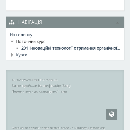
НАВІГАЦІЯ
На головну
Поточний курс
201 Інноваційні технології отримання органічної...
Курси
© 2026 www.ksau.kherson.ua
Ви не пройшли ідентифікацію (
Вхід
)
Перемикнути до стандартної теми
Based on an original theme created by Shaun Daubney
|
moodle.org