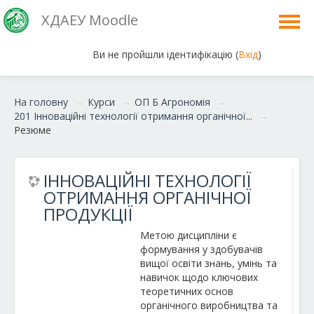
ХДАЕУ Moodle
Ви не пройшли ідентифікацію (
Вхід
)
Українська ‎(uk)‎
На головну
→
Курси
→
ОП Б Агрономія
→
201 Інноваційні технології отримання органічної...
→
Резюме
ІННОВАЦІЙНІ ТЕХНОЛОГІЇ
ОТРИМАННЯ ОРГАНІЧНОЇ
ПРОДУКЦІЇ
Метою дисципліни є
формування у здобувачів
вищої освіти знань, умінь та
навичок щодо ключових
теоретичних основ
органічного виробництва та