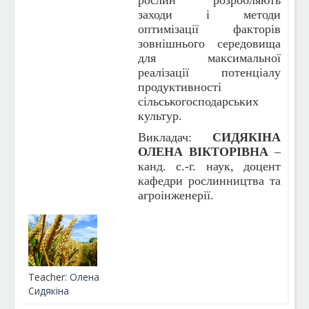
рослин розробляють
заходи і методи
оптимізації факторів
зовнішнього середовища
для максимальної
реалізації потенціалу
продуктивності
сільськогосподарських
культур.
Викладач:
СИДЯКІНА
ОЛЕНА ВІКТОРІВНА
–
канд. с.-г. наук, доцент
кафедри рослинництва та
агроінженерії.
Teacher:
Олена
Сидякіна