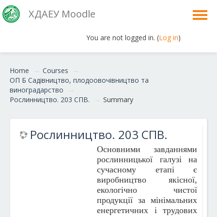
ХДАЕУ Moodle
You are not logged in. (
Log in
)
English ‎(en)‎
Home
→
Courses
→
ОП Б Садівництво, плодоовочівництво та
виноградарство
→
Рослинництво. 203 СПВ.
→
Summary
Рослинництво. 203 СПВ.
Основними завданнями
рослинницької галузі на
сучасному етапі є
виробництво якісної,
екологічно чистої
продукції за мінімальних
енергетичних і трудових