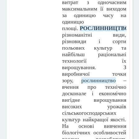
витрат з одночасним
максимальним її виходом
за одиницю часу на
одиницю
площі.
РОСЛИННИЦТВО
вив
різноманітні види,
різновиди і сорти
польових культур та
найбільш раціональні
технології їх
вирощування. З
виробничої точки
зору,
рослинництво
–
вчення про технічно
досконале і економічно
вигідне вирощування
високих урожаїв
сільськогосподарських
культур найкращої якості.
На основі вивчення
біологічних особливостей