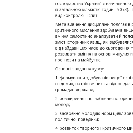
господарства України" є навчальною
із загальною кількістю годин - 90 (3).
вид контролю - іспит.
Мета вивчення дисципліни полягає в 
критичного мислення здобувачів вищої
вміння самостійно аналізувати й поя
зміст історичних явищ, які відбувалися
від найдавніших часів до сьогодення 
розвивати вміння на основі минулих 
прогнози на майбутнє.
Основні завдання курсу:
1. формування здобувачів вищої освіт
свідомих, патріотичних та відповідал
громадян держави;
2. розширення і поглиблення історичн
молоді;
3. засвоєння молоддю норм цивілізов
політичної поведінки;
4. розвиток творчого і критичного ми