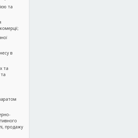
ією та
я
комерції;
нної
несу в
х та
 та
апаратом
ерно-
ктивного
лі, продажу