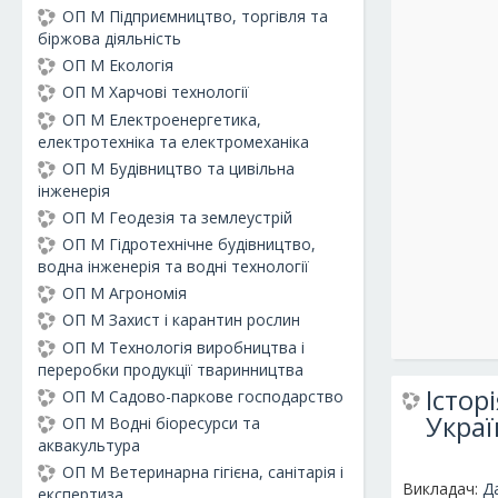
ОП М Підприємництво, торгівля та
біржова діяльність
ОП М Екологія
ОП М Харчові технології
ОП М Електроенергетика,
електротехніка та електромеханіка
ОП М Будівництво та цивільна
інженерія
ОП М Геодезія та землеустрій
ОП М Гідротехнічне будівництво,
водна інженерія та водні технології
ОП М Агрономія
ОП М Захист і карантин рослин
ОП М Технологія виробництва і
переробки продукції тваринництва
Істор
ОП М Садово-паркове господарство
Украї
ОП М Водні біоресурси та
аквакультура
ОП М Ветеринарна гігієна, санітарія і
Викладач:
Д
експертиза