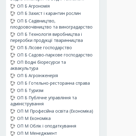
ОП Б Агрономія
ОП Б Захист і карантин рослин
ОП Б Садівництво,
плодоовочівництво та виноградарство
ОП Б Технологія виробництва і
переробки продукції тваринництва
ОП Б Лісове господарство
ОП Б Садово-паркове господарство
ОП Водні біоресурси та
аквакультура
ОП Б Агроінженерія
ОП Б Готельно-ресторанна справа
ОП Б Туризм
ОП Б Публічне управління та
адміністрування
ОП М Професійна освіта (Економіка)
ОП М Економіка
ОП М Облік і оподаткування
ОП М Менеджмент