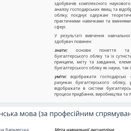
здобувачів комплексного наукового
аналізу господарських явищ та відоб
обліку; поєднує одержані теоретич
практичними навичками та вміннями 
сфері.
У результаті вивчення навчальної
здобувач повинен:
знати:
основні поняття та 
бухгалтерського обліку та їх сутніст
принципи, мету та завдання, елем
бухгалтерського обліку як науки, так і
уміти:
відображати господарські 
рахунках бухгалтерського обліку, 
відображати в системі бухгалтерсь
процеси придбання, виробництва та 
нська мова (за професійним спрямува
нна Варнавська
Мета навчальної дисципліни
: