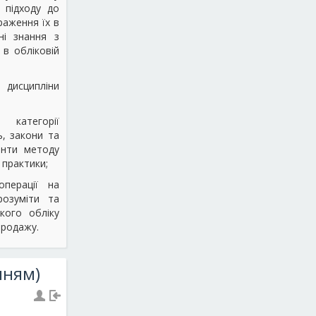
 підходу до
раження їх в
ні знання з
в обліковій
 дисципліни
категорії
ь, закони та
енти методу
 практики;
операції на
розуміти та
кого обліку
продажу.
нням)