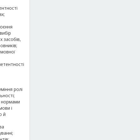
ентності
ах;
й
воєння
 вибір
х засобів,
овників;
 мовної
етентності
уміння ролі
ьності;
я нормами
мови і
о й
за
ванні;
тів;