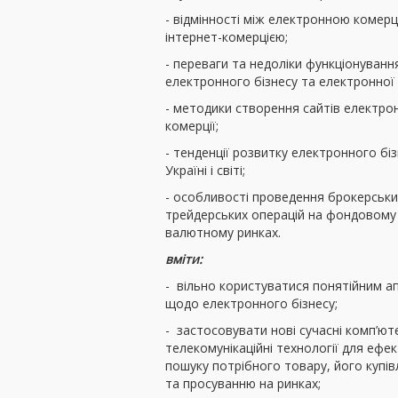
- відмінності між електронною комерц
інтернет-комерцією;
- переваги та недоліки функціонуванн
електронного бізнесу та електронної 
- методики створення сайтів електро
комерції;
- тенденції розвитку електронного біз
Україні і світі;
- особливості проведення брокерськи
трейдерських операцій на фондовому
валютному ринках.
вміти:
- вільно користуватися понятійним 
щодо електронного бізнесу;
- застосовувати нові сучасні комп’ют
телекомунікаційні технології для ефе
пошуку потрібного товару, його купів
та просуванню на ринках;