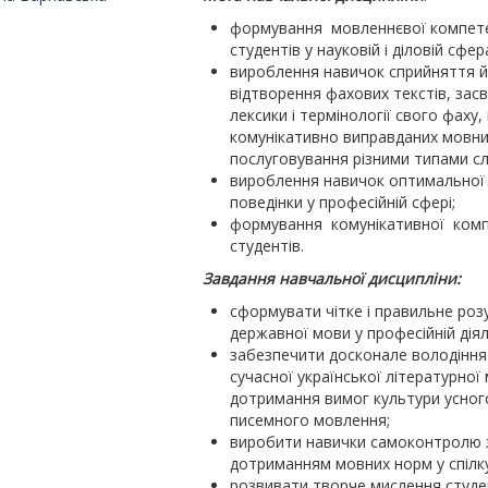
формування мовленнєвої компет
студентів у науковій і діловій сфер
вироблення навичок сприйняття 
відтворення фахових текстів, зас
лексики і термінології свого фаху,
комунікативно виправданих мовни
послуговування різними типами сл
вироблення навичок оптимальної
поведінки у професійній сфері;
формування комунікативної комп
студентів.
Завдання навчальної дисципліни:
сформувати чітке і правильне роз
державної мови у професійній діял
забезпечити досконале володінн
сучасної української літературної 
дотримання вимог культури усног
писемного мовлення;
виробити навички самоконтролю 
дотриманням мовних норм у спілку
розвивати творче мислення студен