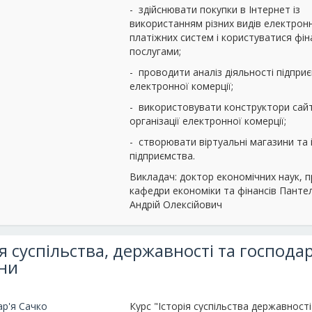
- здійснювати покупки в Інтернет із
використанням різних видів електрон
платіжних систем і користуватися фі
послугами;
- проводити аналіз діяльності підпри
електронної комерції;
- використовувати конструктори сайт
організації електронної комерції;
- створювати віртуальні магазини та 
підприємства.
Викладач: доктор економічних наук, 
кафедри економіки та фінансів Пант
Андрій Олексійович
ія суспільства, державності та господа
ни
ар'я Сачко
Курс "Історія суспільства державності