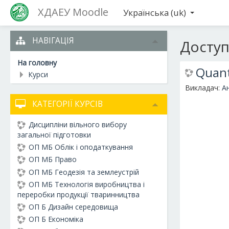
ХДАЕУ Moodle
Українська ‎(uk)‎
НАВІГАЦІЯ
Доступ
На головну
Quant
Курси
Викладач:
А
КАТЕГОРІЇ КУРСІВ
Дисципліни вільного вибору
загальної підготовки
ОП МБ Облік і оподаткування
ОП МБ Право
ОП МБ Геодезія та землеустрій
ОП МБ Технологія виробництва і
переробки продукції тваринництва
ОП Б Дизайн середовища
ОП Б Економіка