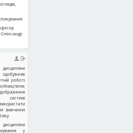
оглядів,
;
пілкування.
рофесор
н Олександр
дисципліни
 здобувачів
тній роботі
иробництвом;
браження
 системі
 використати
ля вивчення
ліку.
дисципліни
рмування у