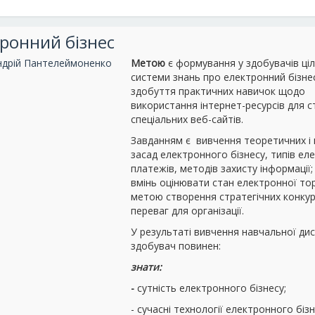
ронний бізнес
ндрій Пантелеймоненко
Метою
є формування у здобувачів ціл
системи знань про електронний бізне
здобуття практичних навичок щодо
використання інтернет-ресурсів для 
спеціальних веб-сайтів.
Завданням є вивчення теоретичних і
засад електронного бізнесу, типів ел
платежів, методів захисту інформації
вмінь оцінювати стан електронної торг
метою створення стратегічних конку
переваг для організації.
У результаті вивчення навчальної ди
здобувач повинен:
знати:
-
сутність електронного бізнесу;
- сучасні технології електронного бізн