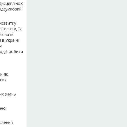
 дисципліною
 Підсумковий
розвитку
 освіти, їх
снювати
 в Україні
та
подій робити
и як
ьних
их знань
аної
слення;