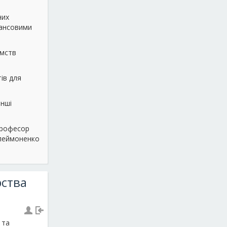
них
нансовими
ємств
ів для
інші
професор
елеймоненко
рства
 та