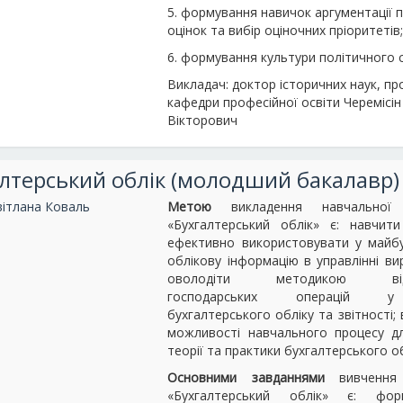
5. формування навичок аргументації п
оцінок та вибір оціночних пріоритетів
6. формування культури політичного с
Викладач: доктор історичних наук, п
кафедри професійної освіти Черемісі
Вікторович
лтерський облік (молодший бакалавр)
вітлана Коваль
Метою
викладення навчальної 
«Бухгалтерський облік» є: навчити
ефективно використовувати у майбу
облікову інформацію в управлінні в
оволодіти методикою відо
господарських операцій у
бухгалтерського обліку та звітності;
можливості навчального процесу д
теорії та практики бухгалтерського об
Основними завданнями
вивчення 
«Бухгалтерський облік» є: фо