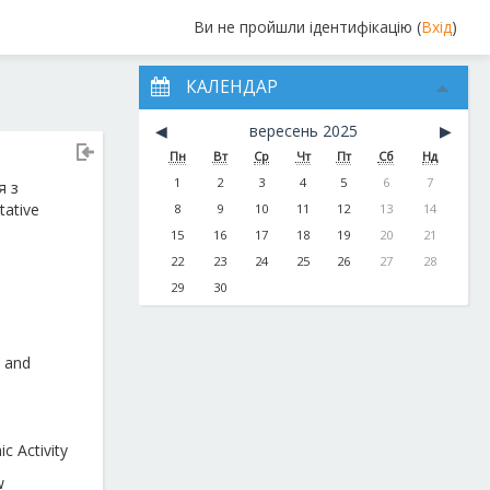
Ви не пройшли ідентифікацію (
Вхід
)
КАЛЕНДАР
◀︎
вересень 2025
▶︎
Пн
Вт
Ср
Чт
Пт
Сб
Нд
1
2
3
4
5
6
7
я з
tative
8
9
10
11
12
13
14
15
16
17
18
19
20
21
22
23
24
25
26
27
28
29
30
 and
c Activity
w