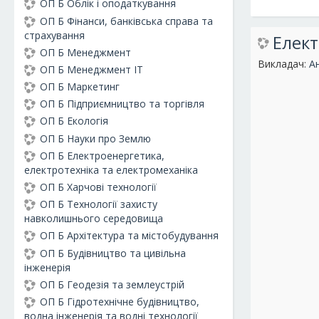
ОП Б Облік і оподаткування
ОП Б Фінанси, банківська справа та
страхування
Елект
ОП Б Менеджмент
Викладач:
А
ОП Б Менеджмент ІТ
ОП Б Маркетинг
ОП Б Підприємництво та торгівля
ОП Б Екологія
ОП Б Науки про Землю
ОП Б Електроенергетика,
електротехніка та електромеханіка
ОП Б Харчові технології
ОП Б Технології захисту
навколишнього середовища
ОП Б Архітектура та містобудування
ОП Б Будівництво та цивільна
інженерія
ОП Б Геодезія та землеустрій
ОП Б Гідротехнічне будівництво,
водна інженерія та водні технології