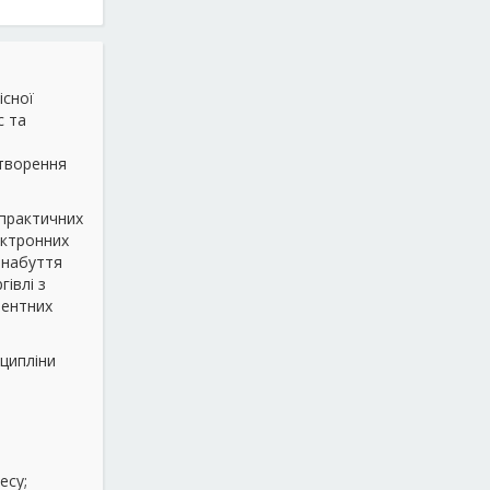
існої
с та
створення
 практичних
ектронних
; набуття
івлі з
рентних
сципліни
есу;