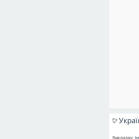
Украї
Викладач:
І