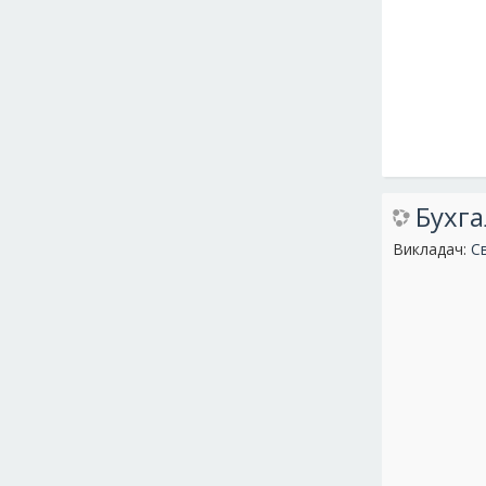
Бухга
Викладач:
С