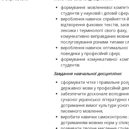
формування мовленнєвої компет
студентів у науковій і діловій сфер
вироблення навичок сприйняття 
відтворення фахових текстів, зас
лексики і термінології свого фаху,
комунікативно виправданих мовни
послуговування різними типами сл
вироблення навичок оптимальної
поведінки у професійній сфері;
формування комунікативної комп
студентів.
Завдання навчальної дисципліни:
сформувати чітке і правильне роз
державної мови у професійній діял
забезпечити досконале володінн
сучасної української літературної 
дотримання вимог культури усног
писемного мовлення;
виробити навички самоконтролю 
дотриманням мовних норм у спілку
розвивати творче мислення студен