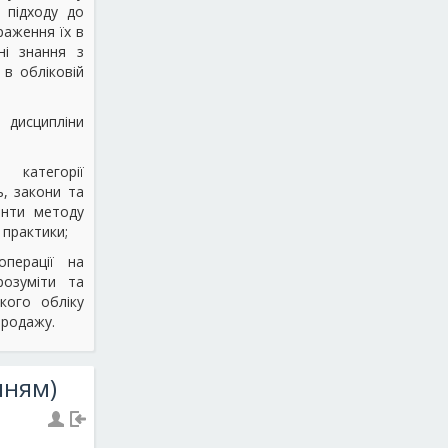
 підходу до
раження їх в
ні знання з
в обліковій
 дисципліни
категорії
ь, закони та
енти методу
 практики;
операції на
розуміти та
кого обліку
продажу.
нням)