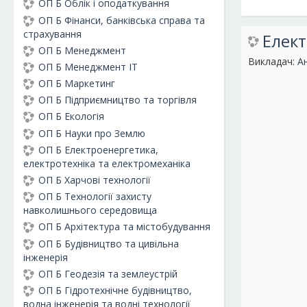
ОП Б Облік і оподаткування
ОП Б Фінанси, банківська справа та
страхування
Елект
ОП Б Менеджмент
Викладач:
А
ОП Б Менеджмент ІТ
ОП Б Маркетинг
ОП Б Підприємництво та торгівля
ОП Б Екологія
ОП Б Науки про Землю
ОП Б Електроенергетика,
електротехніка та електромеханіка
ОП Б Харчові технології
ОП Б Технології захисту
навколишнього середовища
ОП Б Архітектура та містобудування
ОП Б Будівництво та цивільна
інженерія
ОП Б Геодезія та землеустрій
ОП Б Гідротехнічне будівництво,
водна інженерія та водні технології