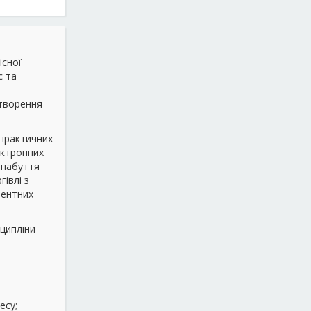
існої
с та
створення
 практичних
ектронних
; набуття
івлі з
рентних
сципліни
есу;