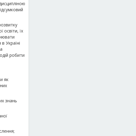
 дисципліною
 Підсумковий
розвитку
 освіти, їх
снювати
 в Україні
та
подій робити
и як
ьних
их знань
аної
слення;