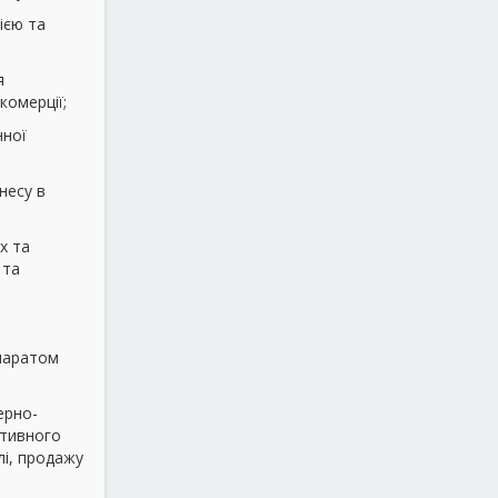
ією та
я
комерції;
нної
несу в
х та
 та
апаратом
ерно-
ктивного
лі, продажу