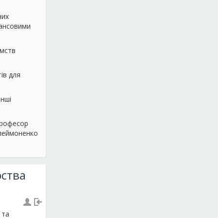
них
нансовими
ємств
ів для
інші
професор
елеймоненко
рства
 та