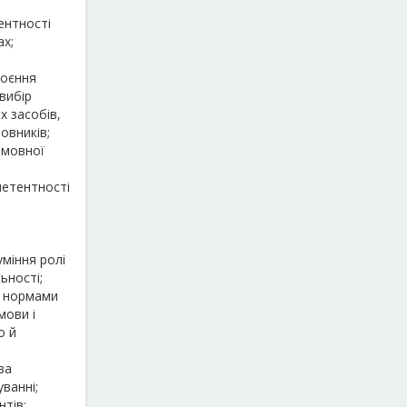
ентності
ах;
й
воєння
 вибір
х засобів,
овників;
 мовної
етентності
уміння ролі
ьності;
я нормами
мови і
о й
за
ванні;
тів;