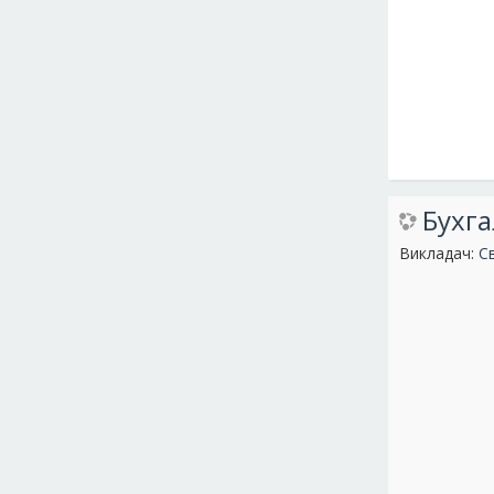
Бухга
Викладач:
С