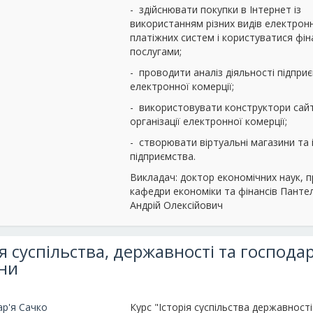
- здійснювати покупки в Інтернет із
використанням різних видів електрон
платіжних систем і користуватися фі
послугами;
- проводити аналіз діяльності підпри
електронної комерції;
- використовувати конструктори сайт
організації електронної комерції;
- створювати віртуальні магазини та 
підприємства.
Викладач: доктор економічних наук, 
кафедри економіки та фінансів Пант
Андрій Олексійович
ія суспільства, державності та господа
ни
ар'я Сачко
Курс "Історія суспільства державності