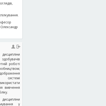
оглядів,
;
пілкування.
рофесор
н Олександр
дисципліни
 здобувачів
тній роботі
иробництвом;
браження
 системі
 використати
ля вивчення
ліку.
дисципліни
рмування у