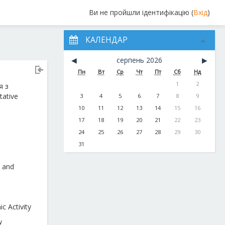
Ви не пройшли ідентифікацію (
Вхід
)
КАЛЕНДАР
◀︎
серпень 2026
▶︎
Пн
Вт
Ср
Чт
Пт
Сб
Нд
1
2
я з
tative
3
4
5
6
7
8
9
10
11
12
13
14
15
16
17
18
19
20
21
22
23
24
25
26
27
28
29
30
31
 and
c Activity
w