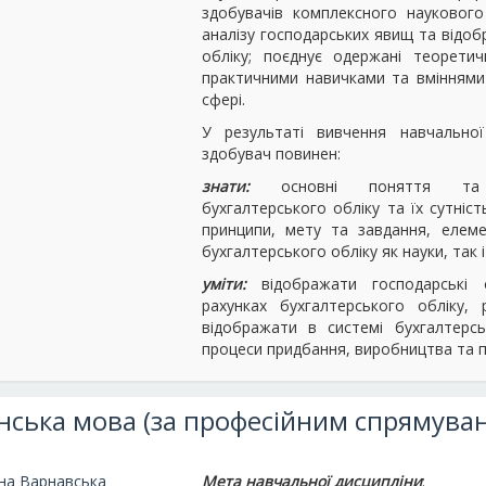
здобувачів комплексного наукового
аналізу господарських явищ та відоб
обліку; поєднує одержані теоретич
практичними навичками та вміннями 
сфері.
У результаті вивчення навчальної
здобувач повинен:
знати:
основні поняття та 
бухгалтерського обліку та їх сутніст
принципи, мету та завдання, елем
бухгалтерського обліку як науки, так і
уміти:
відображати господарські 
рахунках бухгалтерського обліку, 
відображати в системі бухгалтерсь
процеси придбання, виробництва та 
нська мова (за професійним спрямува
нна Варнавська
Мета навчальної дисципліни
: