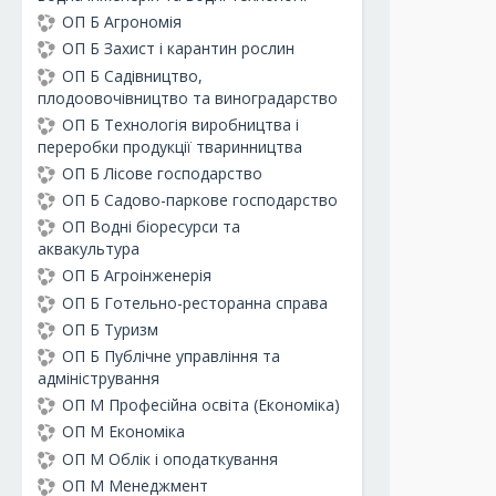
ОП Б Агрономія
ОП Б Захист і карантин рослин
ОП Б Садівництво,
плодоовочівництво та виноградарство
ОП Б Технологія виробництва і
переробки продукції тваринництва
ОП Б Лісове господарство
ОП Б Садово-паркове господарство
ОП Водні біоресурси та
аквакультура
ОП Б Агроінженерія
ОП Б Готельно-ресторанна справа
ОП Б Туризм
ОП Б Публічне управління та
адміністрування
ОП М Професійна освіта (Економіка)
ОП М Економіка
ОП М Облік і оподаткування
ОП М Менеджмент