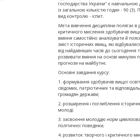
господарства України" є навчальною
із загальною кількістю годин - 90 (3).
вид контролю - іспит.
Мета вивчення дисципліни полягає в 
критичного мислення здобувачів вищої
вміння самостійно аналізувати й поя
зміст історичних явищ, які відбувалися
від найдавніших часів до сьогодення 
розвивати вміння на основі минулих 
прогнози на майбутнє.
Основні завдання курсу:
1. формування здобувачів вищої освіт
свідомих, патріотичних та відповідал
громадян держави;
2. розширення і поглиблення історичн
молоді;
3. засвоєння молоддю норм цивілізов
політичної поведінки;
4. розвиток творчого і критичного ми