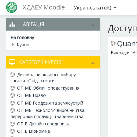
ХДАЕУ Moodle
Українська ‎(uk)‎
НАВІГАЦІЯ
Доступ
На головну
Quant
Курси
Викладач:
А
КАТЕГОРІЇ КУРСІВ
Дисципліни вільного вибору
загальної підготовки
ОП МБ Облік і оподаткування
ОП МБ Право
ОП МБ Геодезія та землеустрій
ОП МБ Технологія виробництва і
переробки продукції тваринництва
ОП Б Дизайн середовища
ОП Б Економіка