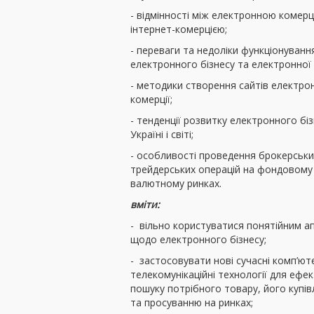
- відмінності між електронною комерц
інтернет-комерцією;
- переваги та недоліки функціонуванн
електронного бізнесу та електронної 
- методики створення сайтів електро
комерції;
- тенденції розвитку електронного біз
Україні і світі;
- особливості проведення брокерськи
трейдерських операцій на фондовому
валютному ринках.
вміти:
- вільно користуватися понятійним 
щодо електронного бізнесу;
- застосовувати нові сучасні комп’ют
телекомунікаційні технології для ефе
пошуку потрібного товару, його купів
та просуванню на ринках;