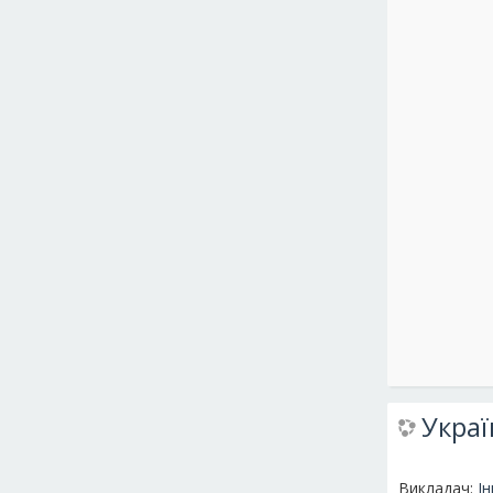
Украї
Викладач:
І