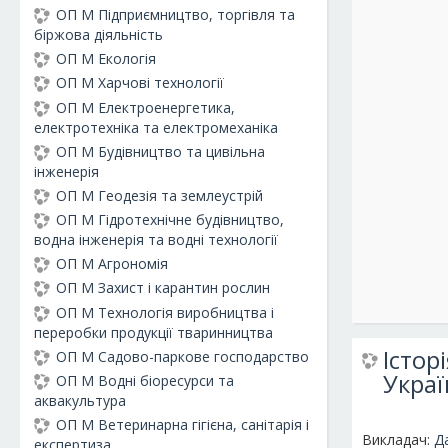
ОП М Підприємництво, торгівля та
біржова діяльність
ОП М Екологія
ОП М Харчові технології
ОП М Електроенергетика,
електротехніка та електромеханіка
ОП М Будівництво та цивільна
інженерія
ОП М Геодезія та землеустрій
ОП М Гідротехнічне будівництво,
водна інженерія та водні технології
ОП М Агрономія
ОП М Захист і карантин рослин
ОП М Технологія виробництва і
переробки продукції тваринництва
Істор
ОП М Садово-паркове господарство
Украї
ОП М Водні біоресурси та
аквакультура
ОП М Ветеринарна гігієна, санітарія і
Викладач:
Д
експертиза