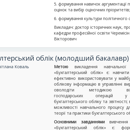
5. формування навичок аргументації п
оцінок та вибір оціночних пріоритетів
6. формування культури політичного с
Викладач: доктор історичних наук, п
кафедри професійної освіти Черемісі
Вікторович
лтерський облік (молодший бакалавр)
вітлана Коваль
Метою
викладення навчальної 
«Бухгалтерський облік» є: навчити
ефективно використовувати у майбу
облікову інформацію в управлінні в
оволодіти методикою відо
господарських операцій у
бухгалтерського обліку та звітності;
можливості навчального процесу д
теорії та практики бухгалтерського об
Основними завданнями
вивчення 
«Бухгалтерський облік» є: фо