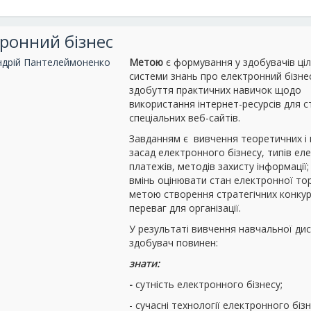
ронний бізнес
ндрій Пантелеймоненко
Метою
є формування у здобувачів ціл
системи знань про електронний бізне
здобуття практичних навичок щодо
використання інтернет-ресурсів для 
спеціальних веб-сайтів.
Завданням є вивчення теоретичних і
засад електронного бізнесу, типів ел
платежів, методів захисту інформації
вмінь оцінювати стан електронної торг
метою створення стратегічних конку
переваг для організації.
У результаті вивчення навчальної ди
здобувач повинен:
знати:
-
сутність електронного бізнесу;
- сучасні технології електронного бізн